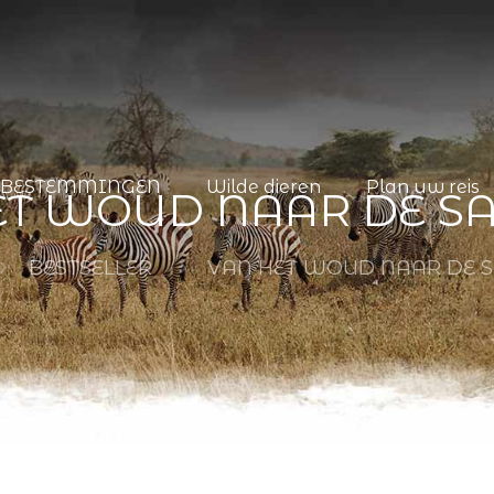
BESTEMMINGEN
Wilde dieren
Plan uw reis
ET WOUD NAAR DE S
BESTSELLER
VAN HET WOUD NAAR DE 