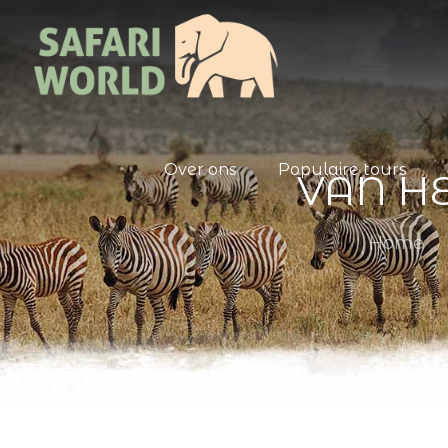
Over ons
Populaire tours
VAN H
Home