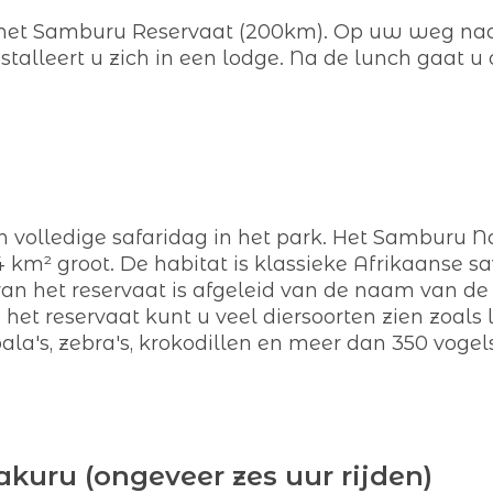
 het Samburu Reservaat (200km). Op uw weg naar
talleert u zich in een lodge. Na de lunch gaat u 
 volledige safaridag in het park. Het Samburu N
4 km² groot. De habitat is klassieke Afrikaanse s
an het reservaat is afgeleid van de naam van d
n het reservaat kunt u veel diersoorten zien zoals 
ala's, zebra's, krokodillen en meer dan 350 vogel
kuru (ongeveer zes uur rijden)