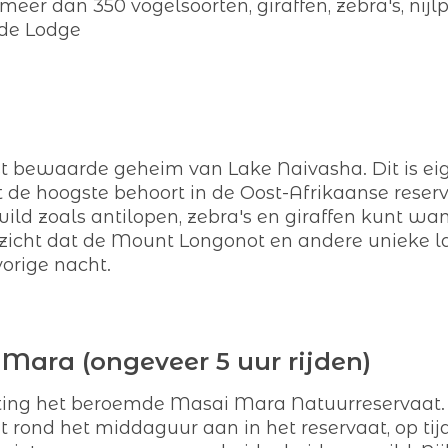
 meer dan 350 vogelsoorten, giraffen, zebra's, nij
 de Lodge
st bewaarde geheim van Lake Naivasha. Dit is eig
t de hoogste behoort in de Oost-Afrikaanse reserv
ild zoals antilopen, zebra's en giraffen kunt wa
tzicht dat de Mount Longonot en andere unieke 
orige nacht.
Mara (ongeveer 5 uur rijden)
chting het beroemde Masai Mara Natuurreservaat
 rond het middaguur aan in het reservaat, op tij