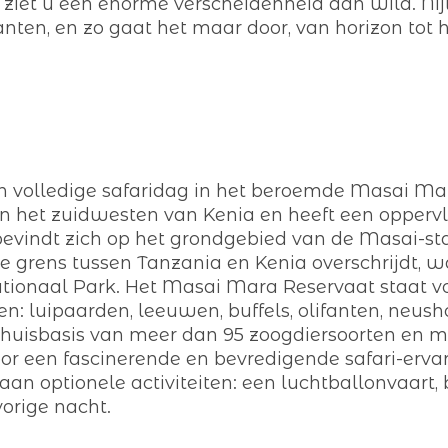
kt, ziet u een enorme verscheidenheid aan wild. Nij
anten, en zo gaat het maar door, van horizon tot 
n volledige safaridag in het beroemde Masai Ma
in het zuidwesten van Kenia en heeft een oppervl
 bevindt zich op het grondgebied van de Masai-s
de grens tussen Tanzania en Kenia overschrijdt, 
Nationaal Park. Het Masai Mara Reservaat staat v
n: luipaarden, leeuwen, buffels, olifanten, neusho
e thuisbasis van meer dan 95 zoogdiersoorten en 
oor een fascinerende en bevredigende safari-ervari
aan optionele activiteiten: een luchtballonvaart
orige nacht.