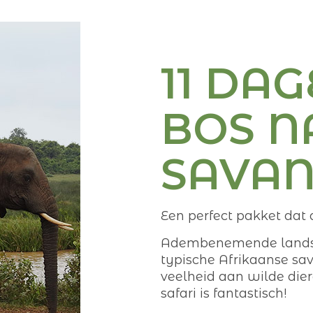
11 DA
BOS N
SAVA
Een perfect pakket dat a
Adembenemende landsch
typische Afrikaanse sa
veelheid aan wilde die
safari is fantastisch!