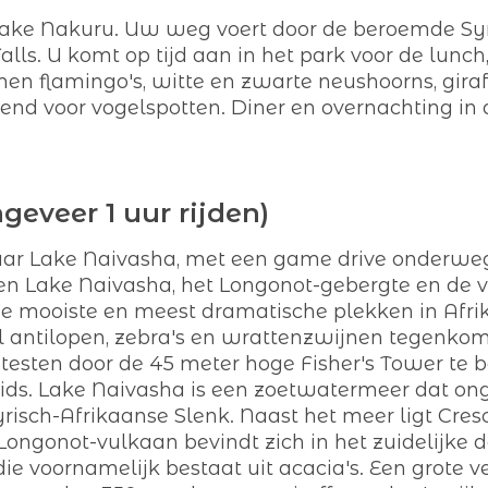
g Lake Nakuru. Uw weg voert door de beroemde S
ls. U komt op tijd aan in het park voor de lunch
 flamingo's, witte en zwarte neushoorns, giraff
kend voor vogelspotten. Diner en overnachting in
geveer 1 uur rijden)
naar Lake Naivasha, met een game drive onderwe
ussen Lake Naivasha, het Longonot-gebergte en d
 mooiste en meest dramatische plekken in Afrik
 antilopen, zebra's en wrattenzwijnen tegenkomt,
esten door de 45 meter hoge Fisher's Tower te 
ids. Lake Naivasha is een zoetwatermeer dat ong
risch-Afrikaanse Slenk. Naast het meer ligt Cre
e Longonot-vulkaan bevindt zich in het zuidelijke 
ie voornamelijk bestaat uit acacia's. Een grote 