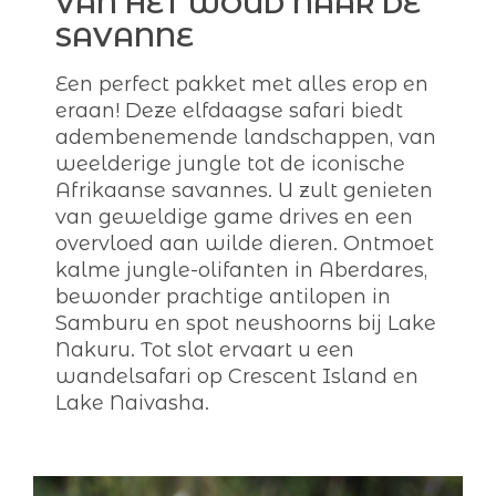
VAN HET WOUD NAAR DE
SAVANNE
Een perfect pakket met alles erop en
eraan! Deze elfdaagse safari biedt
adembenemende landschappen, van
weelderige jungle tot de iconische
Afrikaanse savannes. U zult genieten
van geweldige game drives en een
overvloed aan wilde dieren. Ontmoet
kalme jungle-olifanten in Aberdares,
bewonder prachtige antilopen in
Samburu en spot neushoorns bij Lake
Nakuru. Tot slot ervaart u een
wandelsafari op Crescent Island en
Lake Naivasha.